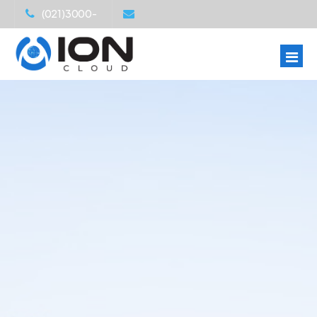
(021)3000-
1555
customer_service@ionnetwork.co.id
Beranda
Tentang
Produk
Kontak
Cloud Compute
Login
Nusantara Cloud Premium
Bare Metal
Nusantara Cloud Ultimate
(Coming Soon)
Nusantara Cloud Private